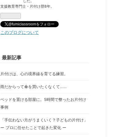
した。
支援教育専門士・片付け歴8年。
@fumiclassroomをフォロー
このブログについて
最新記事
片付けは、心の境界線を育てる練習。
雨だからって傘を買いたくなくて……
ベッドを置ける部屋に。5時間で整ったお片付け
事例
「手伝わない方がうまくいく？子どもの片付け」
ー プロに任せたことで起きた変化 ー